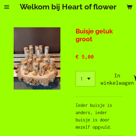
Welkom bij Heart of flower
Ga
direct
naar
de
Buisje geluk
hoofdinhoud
groot
€ 5,00
In
winkelwagen
Ieder buisje is
anders, ieder
buisje is door
mezelf opgvuld.